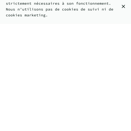
strictement nécessaires à son fonctionnement.
Nous n'utilisons pas de cookies de suivi ni de
cookies marketing.
Poulet
Protéine végétale HappyVore
Protéine Supplémentaire
+2.50€