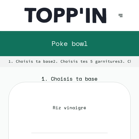
Poke bowl
1. Choisis ta base
2. Choisis tes 5 garnitures
3. Choi
1. Choisis ta base
Riz vinaigré