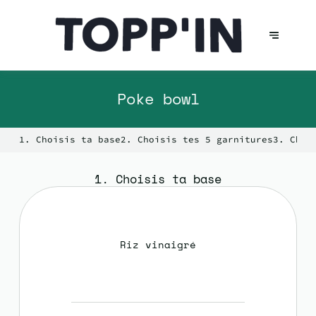
Poke bowl
1. Choisis ta base
2. Choisis tes 5 garnitures
3. Choi
1. Choisis ta base
Riz vinaigré