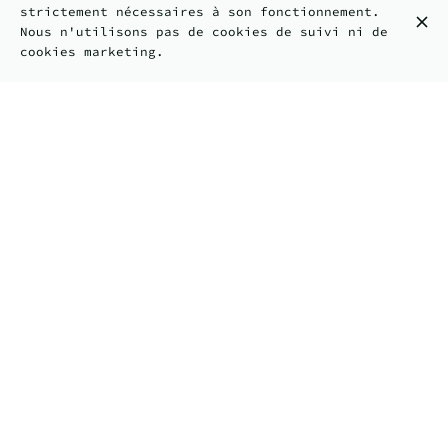
strictement nécessaires à son fonctionnement.
Nous n'utilisons pas de cookies de suivi ni de
cookies marketing.
Poulet
Protéine végétale HappyVore
Protéine Supplémentaire
+2.50€