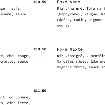
Poké Végé
€10.50
uge, radis,
Riz vinaigré, Tofu mar
sesame, sauce
(HappyVore), Mangue, W
râpées, radis, oignons
sucrée
Poké Mixte
€10.50
te, chou rouge,
Riz vinaigré, 2 protéi
oulette, sauce
Carottes râpés, Edamam
Oignons frits, sauce s
€11.50
uit, concombre,
ts, ciboulette,