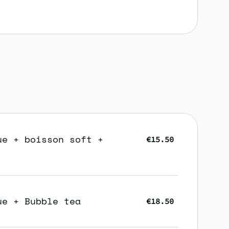
ue + boisson soft +
€15.50
ue + Bubble tea
€18.50