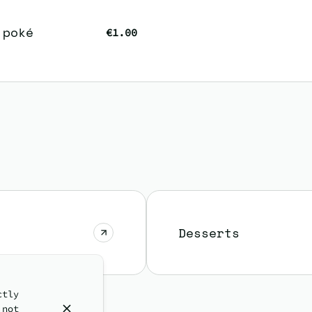
 poké
€1.00
Desserts
ctly
 not